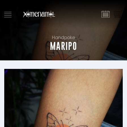
Saltar
al
contenido
Handpoke
MARIPO